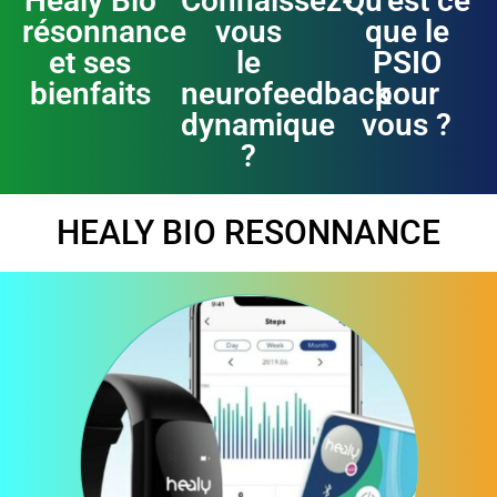
Healy Bio
Connaissez-
Qu'est ce
résonnance
vous
que le
et ses
le
PSIO
bienfaits
neurofeedback
pour
dynamique
vous ?
?
HEALY BIO RESONNANCE